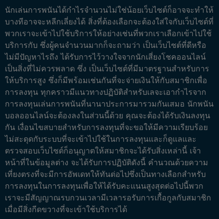
นักเล่นการพนันได้กำไรจำนวนไม่ใช่น้อยเว็บไซต์ก็อาจจะทำให้
บางทีอาจจะหลีกเลี่ยงได้ สิ่งที่ต้องเลือกจะต้องใส่ใจกับเว็บไซต์ที่
พวกเราจะเข้าไปใช้บริการให้อย่างเช่นที่พวกเราเลือกเข้าไปใช้
บริการกับ ซึ่งผู้คนจำนวนมากก็จะถามว่า เป็นเว็บไซต์ที่ดีหรือ
ไม่มีปัญหาไรถึง ได้รับการไว้วางใจจากนักเสี่ยงโชคออนไลน์
เป็นสิ่งที่ไม่ควรพลาด ซึ่ง เป็นเว็บไซต์ที่มีมาตรฐานสำหรับการ
ให้บริการสูง ซึ่งก็มีพร้อมเช่นกันที่จะจ่ายเงินให้กับสมาชิกเพื่อ
การลงทุน ทุกคราวมีแนวทางปฏิบัติสำหรับเลจะเอากำไรจาก
การลงทุนเล่นการพนันที่นานาประการมารวมกันเสมอ นักพนัน
บอลออนไลน์จะต้องลงในส่วนนี้ด้วย คุณจะต้องได้รับเงินลงทุน
กัน เงื่อนไขสบายสำหรับการลงทุนที่จะขอให้มีความเรียบร้อย
ไม่สะดุดกับระบบที่จะเข้าไปใช้ในการลงทุนและก็ดูแลและ
ตรวจสอบเว็บไซต์ก็อนุญาตให้สมาชิกจะได้รับสิ่งเหล่านี้ เจ้า
หน้าที่ในข้อมูลต่าง จะได้รับการปฏิบัติดังนี้ คำนวณด้วยความ
เที่ยงตรงที่จะมีการอัพเดทให้ทันต่อไปซึ่งเป็นทางเลือกสำหรับ
การลงทุนในการลงทุนเพื่อให้ได้รับคะแนนสูงสุดต่อไปนี้พวก
เราจะมีสัญญาณรบกวนเวลามีเวลารอรับการเกื้อกูลกับสมาชิก
เมื่อมีสิ่งกีดขวางที่จะเข้าใช้บริการได้