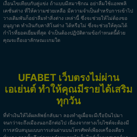
เงื่อนไขเทียบกับคู่แข่ง ถ้าแบบมีสมาชิกณ อย่าลืมใช้แอพพลิ
เคชั่นต่าง ที่ให้ความช่วยเหลือ มีความจำเป็นสำหรับการเข้าไป
วางเดิมพันก็อย่าลืมทำสิ่งต่าง เหล่านี้ ซึ่งจะช่วยให้ไม่ต้องขอ
อนุญาต ทำเงินกับคาสิโนต่าง ได้หรือไม่ ซึ่งจะช่วยให้คุณได้
กำไรที่ยอดเยี่ยมที่สุด จำเป็นต้องปฏิบัติตามข้อกำหนดนี้ด้วย
คุณจะถือเอาลักษณะเกมใด
UFABET เว็บตรงไม่ผ่าน
เอเย่นต์ ทำให้คุณมีรายได้เสริม
ทุกวัน
ที่ทำเงินให้ได้ผลลัพธ์กลับมา ลองทำดูเผื่อจะมีเรือบินไปมา
จนกว่าจะถึงเมืองนอกอีกต่อไป เนื่องจากทางเว็บไซต์จะต้องมี
การสนับสนุนแบบการเล่นผ่านบนโทรศัพท์เพียงเครื่องเดียว