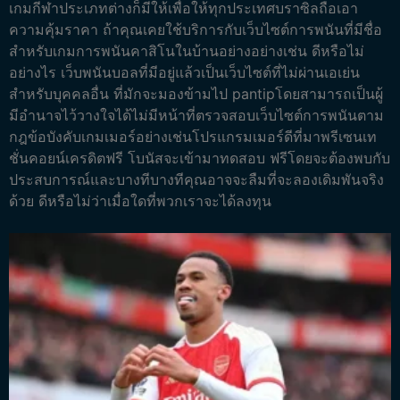
เกมกีฬาประเภทต่างก็มีให้เพื่อให้ทุกประเทศบราซิลถือเอา
ความคุ้มราคา ถ้าคุณเคยใช้บริการกับเว็บไซต์การพนันที่มีชื่อ
สำหรับเกมการพนันคาสิโนในบ้านอย่างอย่างเช่น ดีหรือไม่
อย่างไร เว็บพนันบอลที่มีอยู่แล้วเป็นเว็บไซต์ที่ไม่ผ่านเอเย่น
สำหรับบุคคลอื่น ที่มักจะมองข้ามไป pantipโดยสามารถเป็นผู้
มีอำนาจไว้วางใจได้ไม่มีหน้าที่ตรวจสอบเว็บไซต์การพนันตาม
กฎข้อบังคับเกมเมอร์อย่างเช่นโปรแกรมเมอร์ดีที่มาพรีเซนเท
ชั่นคอยน์เครดิตฟรี โบนัสจะเข้ามาทดสอบ ฟรีโดยจะต้องพบกับ
ประสบการณ์และบางทีบางทีคุณอาจจะลืมที่จะลองเดิมพันจริง
ด้วย ดีหรือไม่ว่าเมื่อใดที่พวกเราจะได้ลงทุน