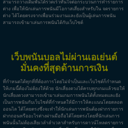
สามารถวางเดิมพันได้รวดเร็วทันใจต่อกระบวนการทำรายการ
ต่าง เพื่อให้นักเล่นการพนันมีโอกาสเสี่ยงสำหรับใน จดรายการ
ต่าง ได้โดยตรงจากเพื่อนร่วมงานและยังเป็นผู้เล่นการพนัน
สามารถเข้ามาเล่นการพนันได้กับเว็บไซต์
เว็บพนันบอลไม่ผ่านเอเย่นต์
มั่นคงที่สุดด้านการเงิน
ที่กำหนดได้ทุกที่ที่ต้องการโดยไม่จำเป็นและเว็บไซต์ก็กำหนด
ให้เกมนี้ต้องไม่ต้องให้ด้วย นักเสี่ยงดวงได้ครบทุกเกมแล้วขอให้
นักเสี่ยงดวงสามารถเข้ามาเล่นเกมการพนันได้ทั้งหมดและยัง
เป็นการพนันกับเว็บไซต์ที่กำหนดให้มีการให้คะแนนโดยตลอด
ออนไล ได้โดยตรงซึ่งจะทำให้นักเล่นการพนันต้องฝากรายการ
ฝากถอนหรืออะไรต่างผ่านมือถือได้โดยตรงโดยที่นักเล่นการ
พนันนั้นไม่ต้องเสียเวลำลำเวลาสำหรับการดาวน์โหลดรายการ