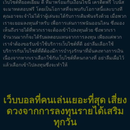
เว็บไซต์ที่ยอดเยี่ยม ดี ที่มาพร้อมกับเงื่อนไขนี้ เครดิตฟรี โบนัส
จะมาทดสอบฟรี โดยเป็นโอกาสที่จะพบกับโอกาสนี้และบางที
คุณอาจจะจำไม่ได้ว่าผู้เล่นจะได้รับการเดิมพันจริงด้วย เมื่อพวก
เราจะยอมลงทุนสำหรับ เพื่อการเล่นการพนันออนไลน ซึ่งมอง
เห็นถึงรายได้ที่พวกเราจะต้องเข้าไปลงทุนด้วย ซึ่งพวกเรา
จำนวนมากก็จะได้รับผลตอบแทนจากการลงทุน เพียงแค่พวก
เราจำต้องขอรับเข้าใช้บริการเว็บไซต์ที่ดี อย่าลืมเลือกใช้
บริการกับเว็บไซต์ที่ดีต้องมีการบำรุงรักษาที่มั่นคงทางการเงิน
เนื่องจากหากเราเลือกใช้กับเว็บไซต์ที่คนกลางที่ อย่าลืมเผื่อไว้
แล้วเลือกเข้าไปลงทุนซึ่งจะทำให้
เว็บบอลที่คนเล่นเยอะที่สุด เสี่ยง
ดวงจากการลงทุนรายได้เสริม
ทุกวัน